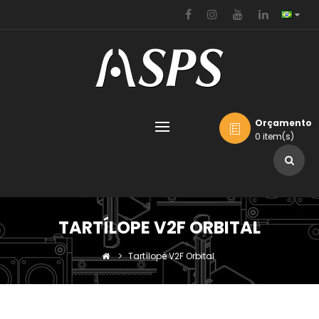
Orçamento
0 item(s)
TARTÍLOPE V2F ORBITAL
Tartílope V2F Orbital