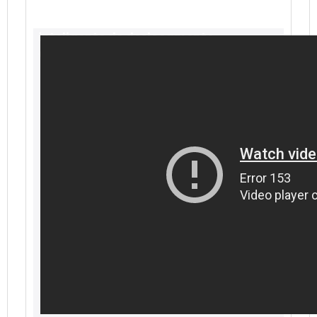
Vídeo Tartílope V2F com sistema
inteligente de deslocamento
automático da tocha