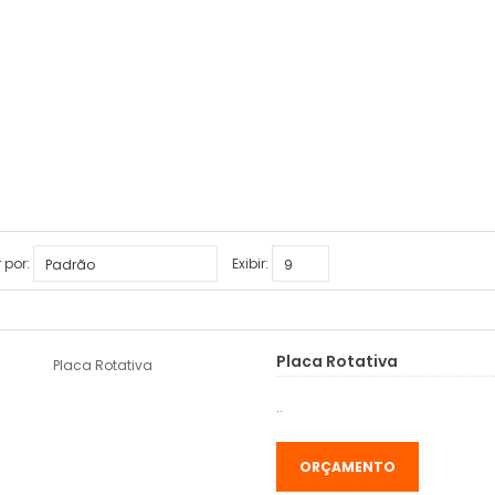
PLACA ROTATIVA
Equipamentos
Periféricos E Acessórios
Placa Rotativa
 por:
Exibir:
Placa Rotativa
..
ORÇAMENTO