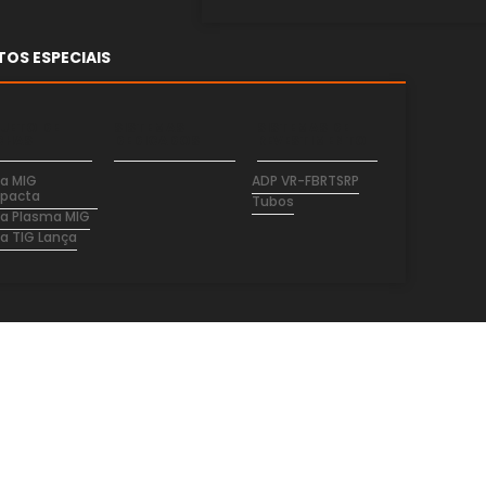
OS ESPECIAIS
JETO DE
SISTEMAS
SISTEMAS DE
CHAS
DEDICADOS
REVESTIMENTO
a MIG
ADP VR-F
BRT
SRP
pacta
Tubos
a Plasma MIG
a TIG Lança