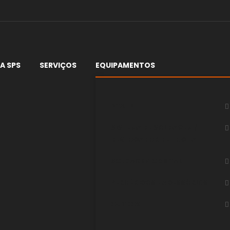
A SPS
SERVIÇOS
EQUIPAMENTOS
PTA-P
SISTEMA DE SOLDAGEM /
DESLOCADOR DE TOCHA
SOLDAGEM ORBITAL
PERIFÉRICOS E ACESSÓRIOS
OUTROS