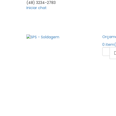
(48) 3234-2783
Iniciar
chat
Orçam
0 item(