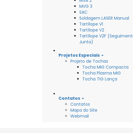
MVA 2
MVG 3
SAC
Soldagem LASER Manual
Tartílope V1
Tartílope V2
Tartílope V2F (Seguiment
Junta)
Projetos Especiais
Projeto de Tochas
Tocha MIG Compacta
Tocha Plasma MIG
Tocha TIG Lança
Contatos
Contatos
Mapa do Site
Webmail