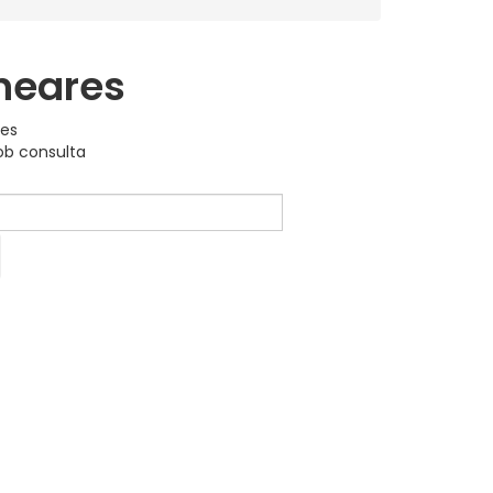
ineares
res
b consulta