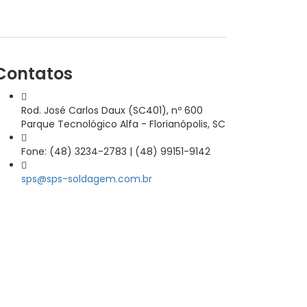
Contatos
Rod. José Carlos Daux (SC401), nº 600
Parque Tecnológico Alfa - Florianópolis, SC
Fone: (48) 3234-2783 | (48) 99151-9142
sps@sps-soldagem.com.br